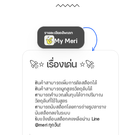
รายละเอียดอัพเดท
My Meri
🚀⭐️ เรื่องเด่น ⭐️🚀
สินค้าสามารถเพิ่มการตัดสต็อกได้
สินค้าสามารถผูกสูตรวัตถุดิบได้
สามารถคำนวณต้นทุนได้จากปริมาณ
วัตถุดิบที่ใช้ในสูตร
สามารถนับสต็อกโดยการถ่ายรูปตาราง
นับสต็อกลงในระบบ
รับแจ้งเตือนสต็อกคงเหลือผ่าน 
Line 
@meri ทุกวัน!