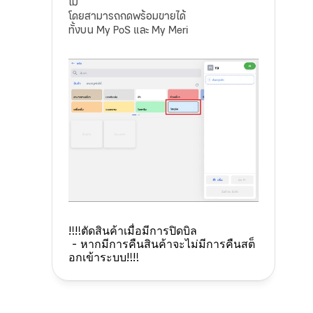
ไม่
โดยสามารถกดพร้อมขายได้
ทั้งบน My PoS และ My Meri
‼️‼️ตัดสินค้าเมื่อมีการปิดบิล
 - หากมีการคืนสินค้าจะไม่มีการคืนสต็
อกเข้าระบบ‼️‼️