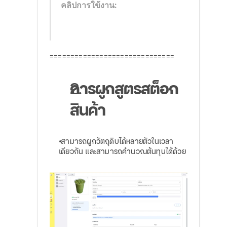
คลิปการใข้งาน: 
https://factsblend.link/stock-
yt
==============================
การผูกสูตรสต็อก
สินค้า
 สามารถผูกวัตถุดิบได้หลายตัวในเวลา
เดียวกัน และสามารถคำนวณต้นทุนได้ด้วย