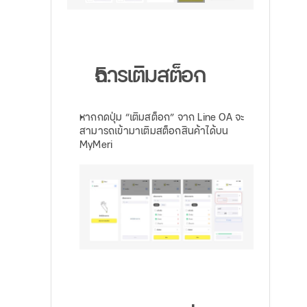
การเติมสต็อก
หากกดปุ่ม “เติมสต็อก” จาก Line OA จะ
สามารถเข้ามาเติมสต็อกสินค้าได้บน 
MyMeri