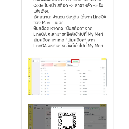
Code ในหน้า สต็อก -> สาขาหลัก -> รับ
แจ้งเตือน
เช็คสถานะ จำนวน วัตถุดิบ ได้จาก LineOA 
ของ Meri - เมอริ
นับสต็อก หากกด “นับสต็อก” จาก 
LineOA จะสามารถลิ้งค์เข้าไปที่ My Meri
เติมสต็อก หากกด “เติมสต็อก” จาก 
LineOA จะสามารถลิ้งค์เข้าไปที่ My Meri