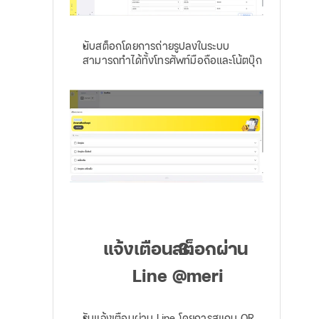
นับสต็อกโดยการถ่ายรูปลงในระบบ 
สามารถทำได้ทั้งโทรศัพท์มือถือและโน้ตบุ๊ก
แจ้งเตือนสต็อกผ่าน 
Line @meri
รับแจ้งเตือนผ่าน Line โดยการสแกน QR 